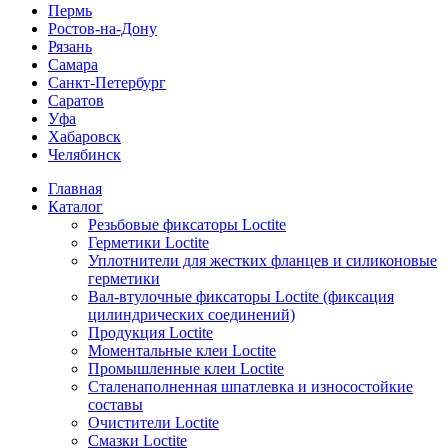
Пермь
Ростов-на-Дону
Рязань
Самара
Санкт-Петербург
Саратов
Уфа
Хабаровск
Челябинск
Главная
Каталог
Резьбовые фиксаторы Loctite
Герметики Loctite
Уплотнители для жестких фланцев и силиконовые
герметики
Вал-втулочные фиксаторы Loctite (фиксация
цилиндрических соединений)
Продукция Loctite
Моментальные клеи Loctite
Промышленные клеи Loctite
Сталенаполненная шпатлевка и износостойкие
составы
Очистители Loctite
Смазки Loctite