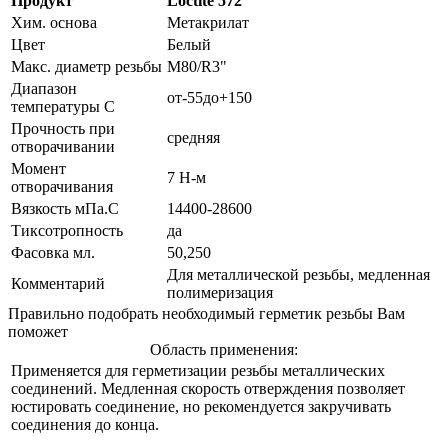
Продукт
Loctite 572
Хим. основа
Метакрилат
Цвет
Белый
Макс. диаметр резьбы
М80/R3"
Диапазон
от-55до+150
температуры С
Прочность при
средняя
отворачивании
Момент
7 Н-м
отворачивания
Вязкость мПа.С
14400-28600
Тиксотропность
да
Фасовка мл.
50,250
Для металлической резьбы, медленная
Комментарий
полимеризация
Правильно подобрать необходимый герметик резьбы Вам
поможет
Область применения:
Применяется для герметизации резьбы металлических
соединений. Медленная скорость отверждения позволяет
юстировать соединение, но рекомендуется закручивать
соединения до конца.