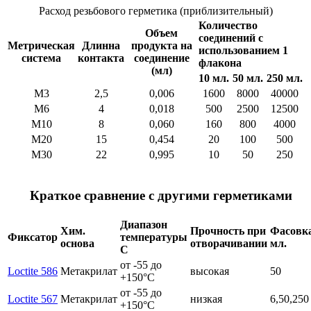
Расход резьбового герметика (приблизительный)
Количество
Объем
соединений с
Метрическая
Длинна
продукта на
использованием 1
система
контакта
соединение
флакона
(мл)
10 мл.
50 мл.
250 мл.
М3
2,5
0,006
1600
8000
40000
М6
4
0,018
500
2500
12500
М10
8
0,060
160
800
4000
М20
15
0,454
20
100
500
М30
22
0,995
10
50
250
Краткое сравнение с другими герметиками
Диапазон
Хим.
Прочность при
Фасовк
Фиксатор
температуры
основа
отворачивании
мл.
С
от -55 до
Loctite 586
Метакрилат
высокая
50
+150°C
от -55 до
Loctite 567
Метакрилат
низкая
6,50,250
+150°C