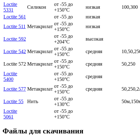
Loctite
от -55 до
Силикон
низкая
100,300
5331
+150°C
Loctite 561
от -55 до
низкая
от -55 до
Loctite 511
Метакрилат
низкая
+150°C
от -55 до
Loctite 592
высокая
+204°C
от -55 до
Loctite 542
Метакрилат
средняя
10,50,25
+150°C
от -55 до
Loctite 572
Метакрилат
средняя
50,250
+150°C
Loctite
от -55 до
средняя
5400
+150°C
от -55 до
Loctite 577
Метакрилат
средняя
50,250,2
+150°C
от -55 до
Loctite 55
Нить
50м,150
+130°C
Loctite
от -55 до
5061
+150°C
Файлы для скачивания