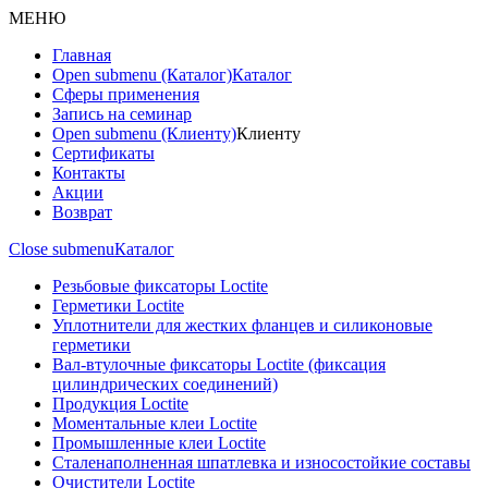
МЕНЮ
Главная
Open submenu (Каталог)
Каталог
Сферы применения
Запись на семинар
Open submenu (Клиенту)
Клиенту
Сертификаты
Контакты
Акции
Возврат
Close submenu
Каталог
Резьбовые фиксаторы Loctite
Герметики Loctite
Уплотнители для жестких фланцев и силиконовые
герметики
Вал-втулочные фиксаторы Loctite (фиксация
цилиндрических соединений)
Продукция Loctite
Моментальные клеи Loctite
Промышленные клеи Loctite
Сталенаполненная шпатлевка и износостойкие составы
Очистители Loctite