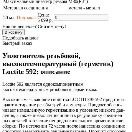
Максимальный диаметр резьбы
M80(R3”)
Материал соединения
металл - металл
Цена:
50 мл.
Под заказ
5 099 р.
Нашли дешевле? Снизим цену!
Подобрать аналог
Быстрый заказ
Уплотнитель резьбовой,
высокотемпературный (герметик)
Loctite 592: описание
Loctite 592 является однокомпонентным
высокотемпературным резьбовым герметиком.
Высокие смазывающие свойства LOCTITE® 592 пред­от­вра­
щают истирание резьбы труб и арматуры. Продукт обес­пе­
чивает немедленную герметизацию в условиях низкого дав­
ления, а также позволяет выполнять регулировку сое­ди­нен­
ных деталей в течение непродолжительного времени пос­ле
сборки. По истечении 72 часов после нанесения сое­ди­нение
способно выдерживать давление разрыва. Продукт спо­собен