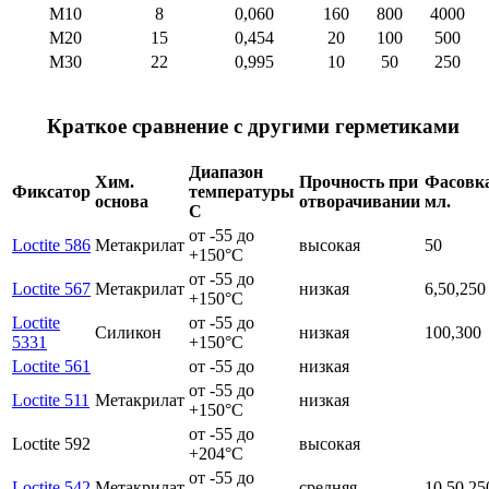
М10
8
0,060
160
800
4000
М20
15
0,454
20
100
500
М30
22
0,995
10
50
250
Краткое сравнение с другими герметиками
Диапазон
Хим.
Прочность при
Фасовк
Фиксатор
температуры
основа
отворачивании
мл.
С
от -55 до
Loctite 586
Метакрилат
высокая
50
+150°C
от -55 до
Loctite 567
Метакрилат
низкая
6,50,250
+150°C
Loctite
от -55 до
Силикон
низкая
100,300
5331
+150°C
Loctite 561
от -55 до
низкая
от -55 до
Loctite 511
Метакрилат
низкая
+150°C
от -55 до
Loctite 592
высокая
+204°C
от -55 до
Loctite 542
Метакрилат
средняя
10,50,25