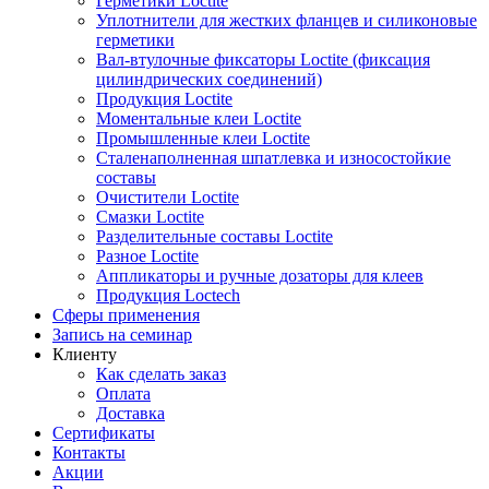
Герметики Loctite
Уплотнители для жестких фланцев и силиконовые
герметики
Вал-втулочные фиксаторы Loctite (фиксация
цилиндрических соединений)
Продукция Loctite
Моментальные клеи Loctite
Промышленные клеи Loctite
Сталенаполненная шпатлевка и износостойкие
составы
Очистители Loctite
Смазки Loctite
Разделительные составы Loctite
Разное Loctite
Аппликаторы и ручные дозаторы для клеев
Продукция Loctech
Сферы применения
Запись на семинар
Клиенту
Как сделать заказ
Оплата
Доставка
Сертификаты
Контакты
Акции