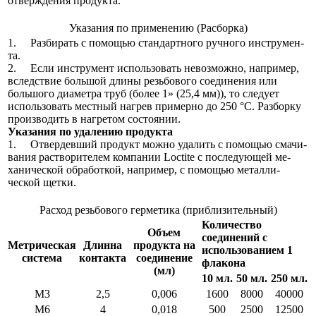
отверждения продукта.
Указания по применению (Расборка)
1. Разбирать с помощью стандартного ручного инстру­мен­
та.
2. Если инструмент использовать невозможно, например,
вследствие большой длины резьбового соединения или
большого диаметра труб (более 1» (25,4 мм)), то сле­дует
использовать местный нагрев примерно до 250 °C. Разборку
производить в нагретом состоянии.
Указания по удалению продукта
1. Отвердевший продукт можно удалить с помощью сма­чи­
вания растворителем компании Loctite с последующей ме­
ханической обработкой, например, с помощью ме­тал­ли­
ческой щетки.
Расход резьбового герметика (приблизительный)
Количество
Объем
соединений с
Метрическая
Длинна
продукта на
использованием 1
система
контакта
соединение
флакона
(мл)
10 мл.
50 мл.
250 мл.
М3
2,5
0,006
1600
8000
40000
М6
4
0,018
500
2500
12500