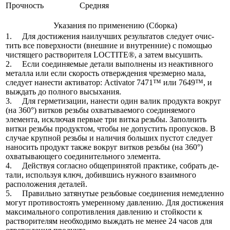
Прочность
Средняя
Указания по применению (Сборка)
1. Для достижения наилучших результатов следует очис­
тить все поверхности (внешние и внутренние) с по­мо­щью
чистящего растворителя LOCTITE®, а затем вы­су­шить.
2. Если соединяемые детали выполнены из неактивного
металла или если скорость отверждения чрезмерно ма­ла,
следует нанести активатор: Activator 7471™ или 7649™, и
выждать до полного высыхания.
3. Для герметизации, нанести один валик продукта вокруг
(на 360°) витков резьбы охватываемого соединяемого
элемента, исключая первые три витка резьбы. Запол­нить
витки резьбы продуктом, чтобы не допустить про­пусков. В
случае крупной резьбы и наличия больших пустот следует
наносить продукт также вокруг витков резьбы (на 360°)
охватывающего соединительного эле­мен­та.
4. Действуя согласно общепринятой практике, собрать де­
тали, используя ключ, добившись нужного взаимного
расположения деталей.
5. Правильно затянутые резьбовые соединения немед­ленно
могут противостоять умеренному давлению. Для достижения
максимального сопротивления давлению и стойкости к
растворителям необходимо выждать не менее 24 часов для