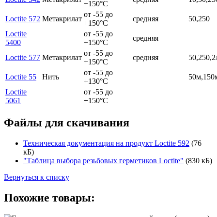
+150°C
от -55 до
Loctite 572
Метакрилат
средняя
50,250
+150°C
Loctite
от -55 до
средняя
5400
+150°C
от -55 до
Loctite 577
Метакрилат
средняя
50,250,2
+150°C
от -55 до
Loctite 55
Нить
50м,150
+130°C
Loctite
от -55 до
5061
+150°C
Файлы для скачивания
Техническая документация на продукт Loctite 592
(76
кБ)
"Таблица выбора резьбовых герметиков Loctite"
(830 кБ)
Вернуться к списку
Похожие товары: