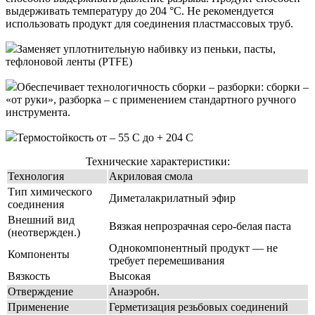
выдерживать температуру до 204 °C. Не реко­мен­ду­ется
использовать продукт для соединения пластмас­совых труб.
Заменяет уплотнительную набивку из пеньки, пасты,
тефлоновой ленты (PTFE)
Обеспечивает технологичность сборки – разборки: сборки –
«от руки», разборка – с применением стандартного ручного
инструмента.
Термостойкость от – 55 С до + 204 С
Технические характеристики:
Технология
Акриловая смола
Тип химического
Диметалакрилатный эфир
соединения
Внешний вид
Вязкая непрозрачная серо-белая паста
(неотвержден.)
Однокомпонентный продукт — не
Компоненты
требует перемешивания
Вязкость
Высокая
Отверждение
Анаэробн.
Применение
Герметизация резьбовых соединений