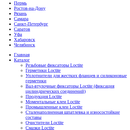
Пермь
Ростов-на-Дону
Рязань
Самара
Санкт-Петербург
Саратов
Уфа
Хабаровск
Челябинск
Главная
Каталог
Резьбовые фиксаторы Loctite
Герметики Loctite
Уплотнители для жестких фланцев и силиконовые
герметики
Вал-втулочные фиксаторы Loctite (фиксация
цилиндрических соединений)
Продукция Loctite
Моментальные клеи Loctite
Промышленные клеи Loctite
Сталенаполненная шпатлевка и износостойкие
составы
Очистители Loctite
Смазки Loctite