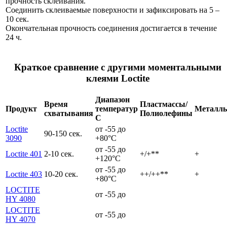
прочность склеивания.
Соединить склеиваемые поверхности и зафиксировать на 5 –
10 сек.
Окончательная прочность соединения достигается в течение
24 ч.
Краткое сравнение с другими моментальными
клеями Loctite
Диапазон
Время
Пластмассы/
Продукт
температур
Металл
схватывания
Полиолефины
С
Loctite
от -55 до
90-150 сек.
3090
+80°C
от -55 до
Loctite 401
2-10 сек.
+/+**
+
+120°C
от -55 до
Loctite 403
10-20 сек.
++/++**
+
+80°C
LOCTITE
от -55 до
HY 4080
LOCTITE
от -55 до
HY 4070