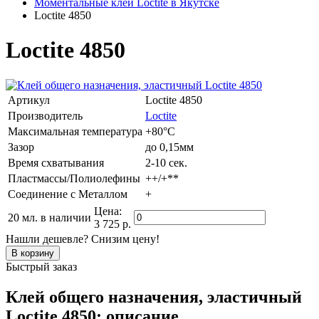
Моментальные клеи Loctite в Якутске
Loctite 4850
Loctite 4850
Артикул
Loctite 4850
Производитель
Loctite
Максимальная температура
+80°C
Зазор
до 0,15мм
Время схватывания
2-10 сек.
Пластмассы/Полиолефины
++/+**
Соединение с Металлом
+
Цена:
20 мл.
в наличии
3 725 р.
Нашли дешевле? Снизим цену!
Быстрый заказ
Клей общего назначения, эластичный
Loctite 4850: описание