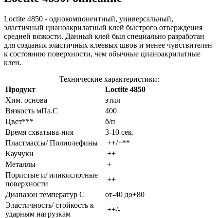
Loctite 4850 - однокомпонентный, универсальный,
эластичный цианоакрилатный клей быстрого отверждения
средней вязкости. Данный клей был специально разработан
для создания эластичных клеевых швов и менее чувствителен
к состоянию поверхности, чем обычные цианоакрилатные
клеи.
Технические характеристики:
Продукт
Loctite 4850
Хим. основа
этил
Вязкость мПа.С
400
Цвет***
б/п
Время схватыва-ния
3-10 сек.
Пластмассы/ Полиолефины
++/+**
Каучуки
++
Металлы
+
Пористые и/ иликислотные
++
поверхности
Диапазон температур С
от-40 до+80
Эластичность/ стойкость к
++/-
ударным нагрузкам