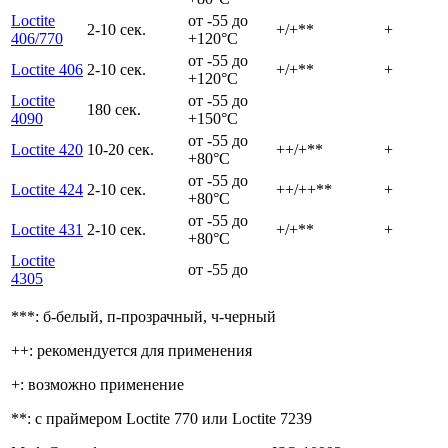
Loctite
от -55 до
2-10 сек.
+/+**
+
406/770
+120°C
от -55 до
Loctite 406
2-10 сек.
+/+**
+
+120°C
Loctite
от -55 до
180 сек.
4090
+150°C
от -55 до
Loctite 420
10-20 сек.
++/+**
+
+80°C
от -55 до
Loctite 424
2-10 сек.
++/++**
+
+80°C
от -55 до
Loctite 431
2-10 сек.
+/+**
+
+80°C
Loctite
от -55 до
4305
***: б-белый, п-прозрачный, ч-черный
++: рекомендуется для применения
+: возможно применение
**: с праймером Loctite 770 или Loctite 7239