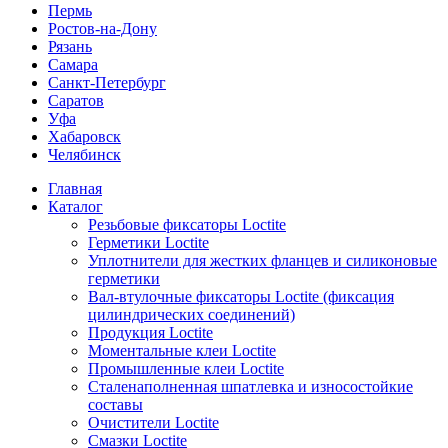
Пермь
Ростов-на-Дону
Рязань
Самара
Санкт-Петербург
Саратов
Уфа
Хабаровск
Челябинск
Главная
Каталог
Резьбовые фиксаторы Loctite
Герметики Loctite
Уплотнители для жестких фланцев и силиконовые
герметики
Вал-втулочные фиксаторы Loctite (фиксация
цилиндрических соединений)
Продукция Loctite
Моментальные клеи Loctite
Промышленные клеи Loctite
Сталенаполненная шпатлевка и износостойкие
составы
Очистители Loctite
Смазки Loctite