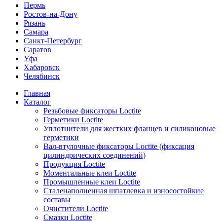
Пермь
Ростов-на-Дону
Рязань
Самара
Санкт-Петербург
Саратов
Уфа
Хабаровск
Челябинск
Главная
Каталог
Резьбовые фиксаторы Loctite
Герметики Loctite
Уплотнители для жестких фланцев и силиконовые
герметики
Вал-втулочные фиксаторы Loctite (фиксация
цилиндрических соединений)
Продукция Loctite
Моментальные клеи Loctite
Промышленные клеи Loctite
Сталенаполненная шпатлевка и износостойкие
составы
Очистители Loctite
Смазки Loctite