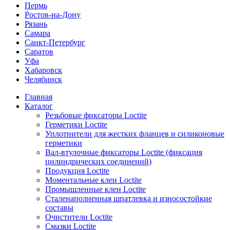
Пермь
Ростов-на-Дону
Рязань
Самара
Санкт-Петербург
Саратов
Уфа
Хабаровск
Челябинск
Главная
Каталог
Резьбовые фиксаторы Loctite
Герметики Loctite
Уплотнители для жестких фланцев и силиконовые
герметики
Вал-втулочные фиксаторы Loctite (фиксация
цилиндрических соединений)
Продукция Loctite
Моментальные клеи Loctite
Промышленные клеи Loctite
Сталенаполненная шпатлевка и износостойкие
составы
Очистители Loctite
Смазки Loctite